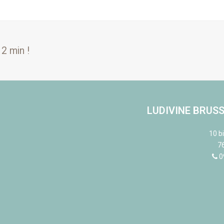
2 min !
LUDIVINE BRUSS
10 b
7
0