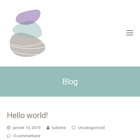
O
Mo
M
Blog
Hello world!
janvier 14, 2019
ludivine
Uncategorized
0 commentaire