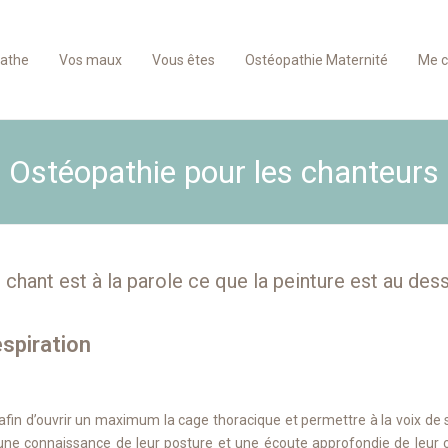
pathe
Vos maux
Vous êtes
Ostéopathie Maternité
Me c
Ostéopathie pour les chanteurs
 chant est à la parole ce que la peinture est au dess
espiration
in d’ouvrir un maximum la cage thoracique et permettre à la voix de so
une connaissance de leur posture et une écoute approfondie de leur cor