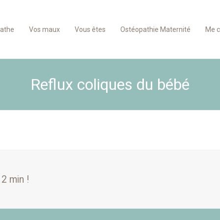
pathe
Vos maux
Vous êtes
Ostéopathie Maternité
Me c
Reflux coliques du bébé
2 min !